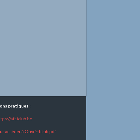
ons pratiques :
tps://aft.iclub.be
ur accéder à Ouvrir-Iclub.pdf