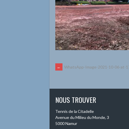
NAVIGATION
←
WhatsApp-Image-2021-10-06-at-17
DES
ARTICLES
NOUS TROUVER
Tennis de la Citadelle
Avenue du Milieu du Monde, 3
5000 Namur