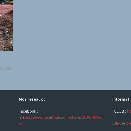
.33.04
Nos réseaux :
Informati
Facebook :
ICLUB :
ht
https://www.facebook.com/share/1C9qhMkkT
Cliquer po
E/