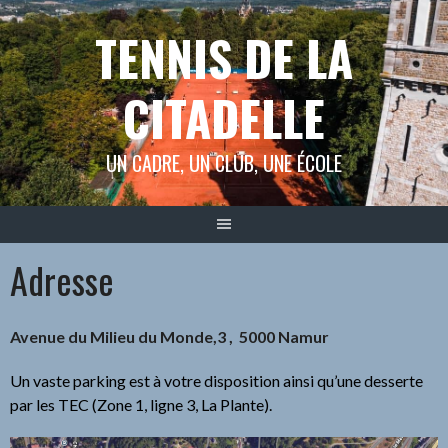
Aller
TENNIS DE LA
au
contenu
CITADELLE
UN CADRE, UN CLUB, UNE ÉCOLE
Adresse
Avenue du Milieu du Monde,3 , 5000 Namur
Un vaste parking est à votre disposition ainsi qu’une desserte
par les TEC (Zone 1, ligne 3, La Plante).