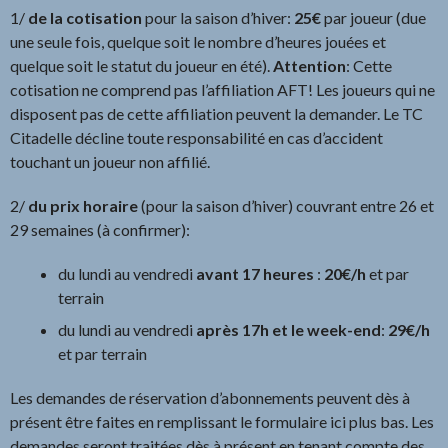
1/
de la cotisation
pour la saison d’hiver:
25€
par joueur (due
une seule fois, quelque soit le nombre d’heures jouées et
quelque soit le statut du joueur en été).
Attention
: Cette
cotisation ne comprend pas l’affiliation AFT! Les joueurs qui ne
disposent pas de cette affiliation peuvent la demander. Le TC
Citadelle décline toute responsabilité en cas d’accident
touchant un joueur non affilié.
2/
du prix horaire
(pour la saison d’hiver) couvrant entre 26 et
29 semaines (à confirmer):
du lundi au vendredi
avant 17 heures
:
20€/h
et par
terrain
du lundi au vendredi
après 17h et le week-end
:
29€/h
et par terrain
Les demandes de réservation d’abonnements peuvent dès à
présent être faites en remplissant le formulaire ici plus bas. Les
demandes seront traitées dès à présent en tenant compte des