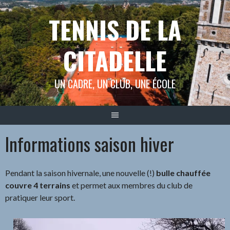
Aller
TENNIS DE LA
au
contenu
CITADELLE
UN CADRE, UN CLUB, UNE ÉCOLE
Informations saison hiver
Pendant la saison hivernale, une nouvelle (!)
bulle chauffée
couvre 4 terrains
et permet aux membres du club de
pratiquer leur sport.