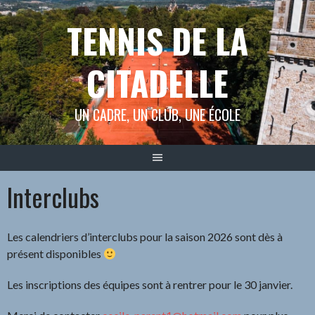
Aller
TENNIS DE LA
au
contenu
CITADELLE
UN CADRE, UN CLUB, UNE ÉCOLE
Interclubs
Les calendriers d’interclubs pour la saison 2026 sont dès à
présent disponibles
Les inscriptions des équipes sont à rentrer pour le 30 janvier.