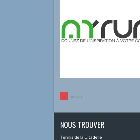
NAVIGATION
←
myrun
DES
NOUS TROUVER
ARTICLES
Tennis de la Citadelle