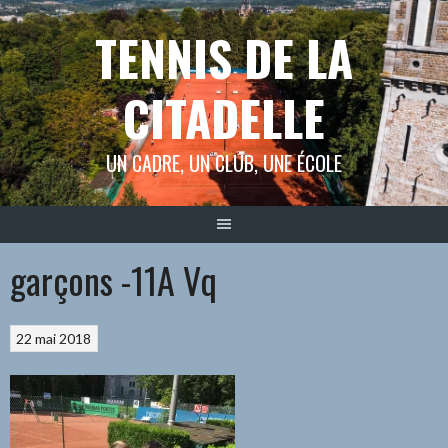
Aller
TENNIS DE LA
au
contenu
CITADELLE
UN CADRE, UN CLUB, UNE ÉCOLE
garçons -11A Vq
22 mai 2018