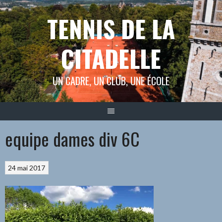
Aller
TENNIS DE LA
au
contenu
CITADELLE
UN CADRE, UN CLUB, UNE ÉCOLE
equipe dames div 6C
24 mai 2017