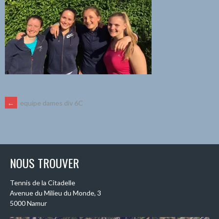
NAVIGATION
←
equipe dames div 6C
DES
ARTICLES
NOUS TROUVER
Tennis de la Citadelle
Avenue du Milieu du Monde, 3
5000 Namur