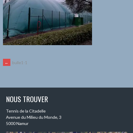
NAVIGATION
←
bulle1-1
DES
ARTICLES
NOUS TROUVER
Tennis de la Citadelle
Avenue du Milieu du Monde, 3
5000 Namur