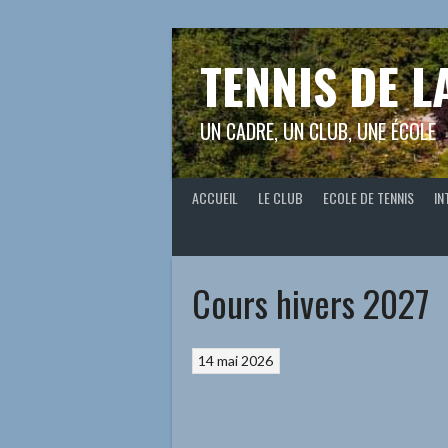
Aller
au
contenu
TENNIS DE L
UN CADRE, UN CLUB, UNE ÉCOLE
ACCUEIL
LE CLUB
ECOLE DE TENNIS
IN
Cours hivers 2027
14 mai 2026