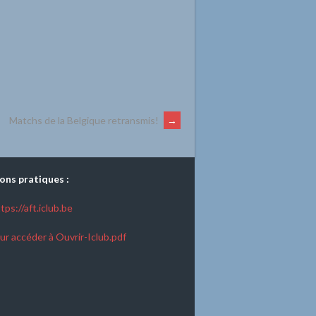
Matchs de la Belgique retransmis!
→
ons pratiques :
tps://aft.iclub.be
ur accéder à Ouvrir-Iclub.pdf