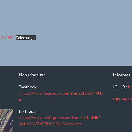
20262027
Télécharger
Nos réseaux :
Informati
Facebook :
ICLUB :
ht
https://www.facebook.com/share/1C9qhMkkT
Cliquer po
E/
Instagram :
https://www.instagram.com/tenniscitadelle?
igsh=MWZzOTU4Y2NqMzczcA==