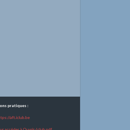
ons pratiques :
tps://aft.iclub.be
ur accéder à Ouvrir-Iclub.pdf