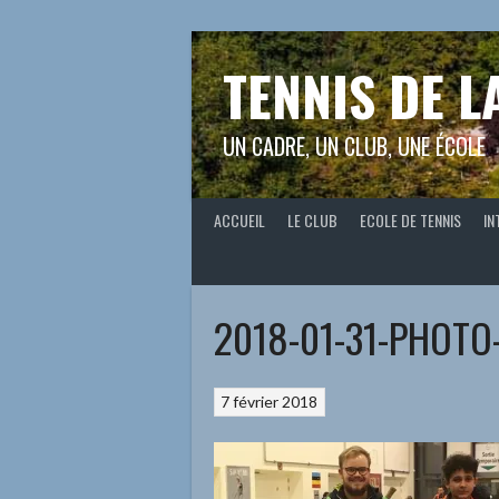
Aller
au
contenu
TENNIS DE L
UN CADRE, UN CLUB, UNE ÉCOLE
ACCUEIL
LE CLUB
ECOLE DE TENNIS
IN
2018-01-31-PHOT
7 février 2018