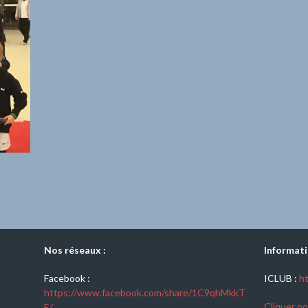
Nos réseaux :
Informati
Facebook :
ICLUB :
ht
https://www.facebook.com/share/1C9qhMkkT
Cliquer po
E/